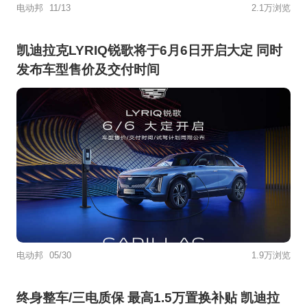
电动邦
11/13
2.1万浏览
凯迪拉克LYRIQ锐歌将于6月6日开启大定 同时
发布车型售价及交付时间
电动邦
05/30
1.9万浏览
终身整车/三电质保 最高1.5万置换补贴 凯迪拉