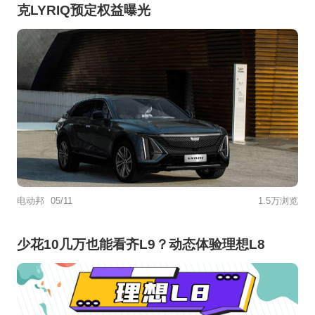
克LYRIQ预定权益曝光
电动邦
05/11
1.5万浏览
少花10几万也能看齐L9？动态体验理想L8