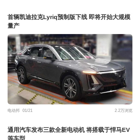
首辆凯迪拉克Lyriq预制版下线 即将开始大规模
量产
电动邦
01/21
2.2万浏览
通用汽车发布三款全新电动机 将搭载于悍马EV
等车型