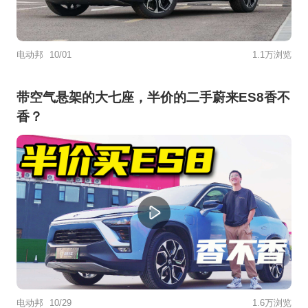
电动邦
10/01
1.1万浏览
带空气悬架的大七座，半价的二手蔚来ES8香不
香？
电动邦
10/29
1.6万浏览