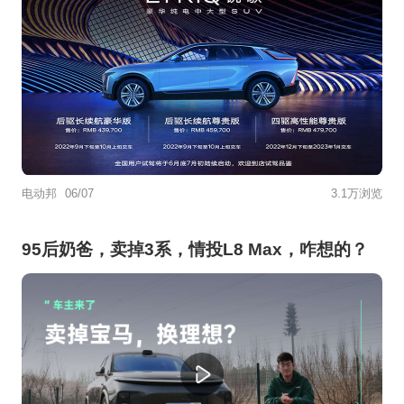
电动邦
06/07
3.1万浏览
95后奶爸，卖掉3系，情投L8 Max，咋想的？