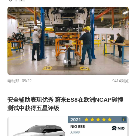
电动邦
09/22
9414浏览
安全辅助表现优秀 蔚来ES8在欧洲NCAP碰撞
测试中获得五星评级