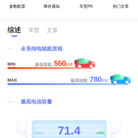
参数配置
降价通知
车型PK
热门文章
0
综述
车型
文章
1
全系纯电续航里程
2
550
MIN
最低续航
KM
3
0
780
MAX
最高续航
KM
4
1
5
2
最高电池容量
0
6
0
3
1
7
1
.
4