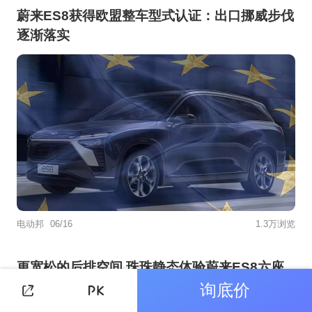
蔚来ES8获得欧盟整车型式认证：出口挪威步伐
逐渐落实
电动邦
06/16
1.3万浏览
更宽松的后排空间 珠珠静态体验蔚来ES8六座
版
询底价