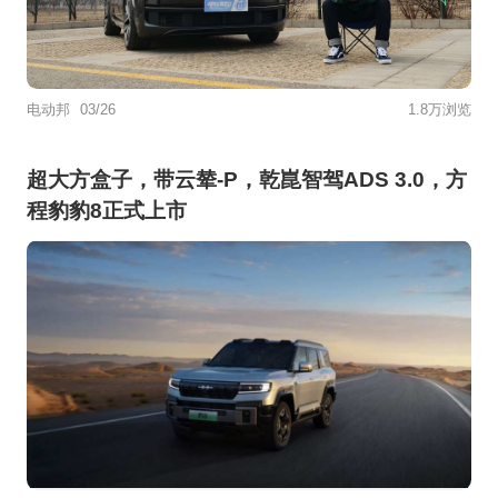
电动邦
03/26
1.8万浏览
超大方盒子，带云辇-P，乾崑智驾ADS 3.0，方
程豹豹8正式上市