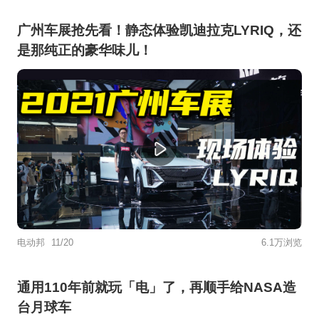
广州车展抢先看！静态体验凯迪拉克LYRIQ，还
是那纯正的豪华味儿！
电动邦
11/20
6.1万浏览
通用110年前就玩「电」了，再顺手给NASA造
台月球车