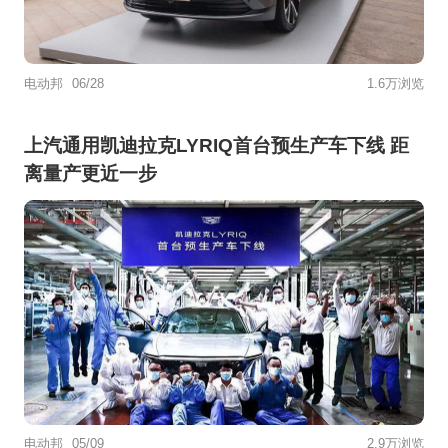
电动邦
06/28
1.6万浏览
上汽通用凯迪拉克LYRIQ首台预生产车下线 距
离量产更近一步
电动邦
05/09
2.9万浏览