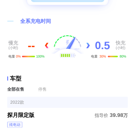
2
3
全系充电时间
4
0
.
5
--
慢充
快充
(小时)
(小时)
电量
0%
100%
电量
30%
80%
车型
全部在售
停售
2022款
探月限定版
39.98
指导价
万