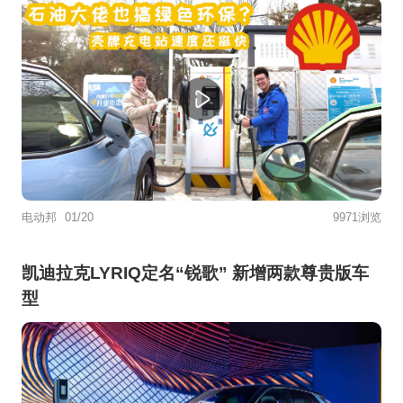
电动邦
01/20
9971浏览
凯迪拉克LYRIQ定名“锐歌” 新增两款尊贵版车
型