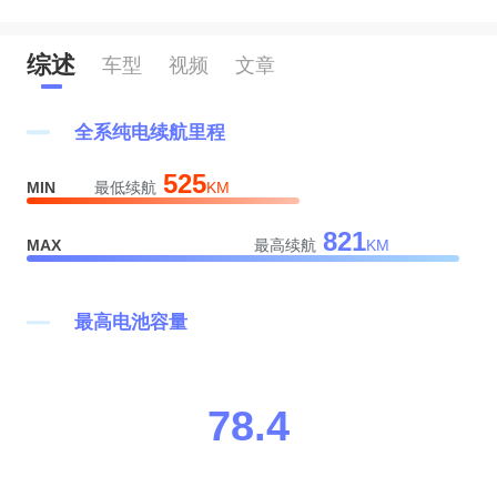
0
1
综述
车型
视频
文章
1
2
全系纯电续航里程
2
3
525
MIN
最低续航
KM
3
4
0
821
MAX
最高续航
KM
4
5
1
5
6
2
最高电池容量
6
7
3
7
8
.
4