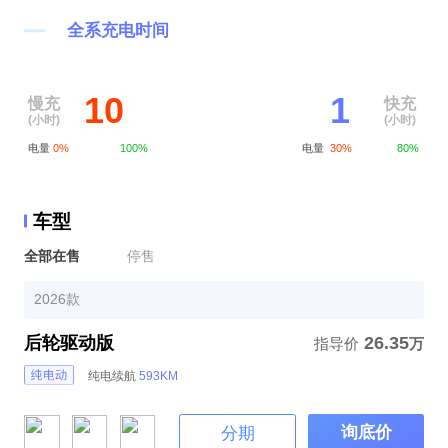
全系充电时间
10
1
慢充
快充
(小时)
(小时)
电量
0%
100%
电量
30%
80%
车型
全部在售
停售
2026款
后轮驱动版
26.35
指导价
万
纯电续航
593KM
询底价
分期