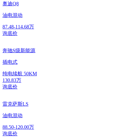
奥迪Q8
油电混动
87.48-114.68万
询底价
奔驰S级新能源
插电式
纯电续航
50KM
130.83万
询底价
雷克萨斯LS
油电混动
88.50-120.00万
询底价