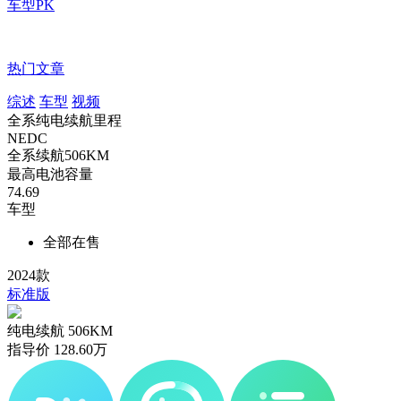
车型PK
热门文章
综述
车型
视频
全系纯电续航里程
NEDC
全系续航
506
KM
最高电池容量
74.69
车型
全部在售
2024款
标准版
纯电续航
506KM
指导价
128.60
万