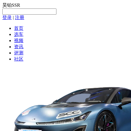
昊铂SSR
登录
|
注册
首页
选车
视频
资讯
评测
社区