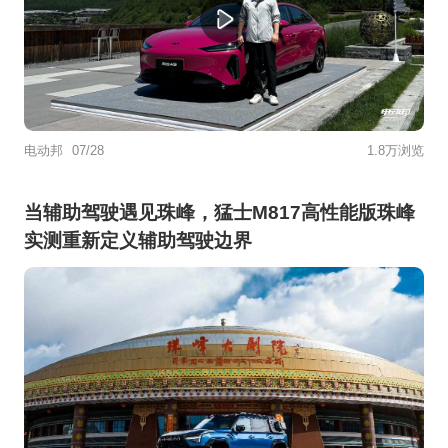
电动邦
07/28
1.8万浏览
当辅助驾驶遇见珠峰，猛士M817高性能版珠峰
实测重新定义辅助驾驶边界