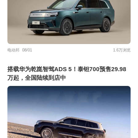
电动邦
08/01
1.6万浏览
搭载华为乾崑智驾ADS 5！泰钽700预售29.98
万起，全国陆续到店中