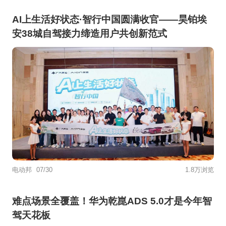
AI上生活好状态·智行中国圆满收官——昊铂埃
安38城自驾接力缔造用户共创新范式
电动邦
07/30
1.8万浏览
难点场景全覆盖！华为乾崑ADS 5.0才是今年智
驾天花板