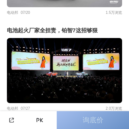
电动邦
07/20
1.5万浏览
电池起火厂家全担责，铂智7这招够狠
电动邦
07/27
2.0万浏览
询底价
原厂定制破局改装痛点，一汽丰田普拉多WALD