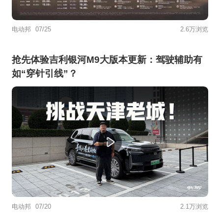
电动邦
07/25
2.6万浏览
抢先体验吉利银河M9大版本更新：驾驶辅助有
如“穿针引线”？
电动邦
07/20
2.1万浏览