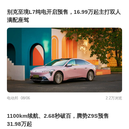
别克至境L7纯电开启预售，16.99万起主打双人
满配座驾
电动邦
08/06
2.2万浏览
1100km续航、2.68秒破百，腾势Z9S预售
31.98万起