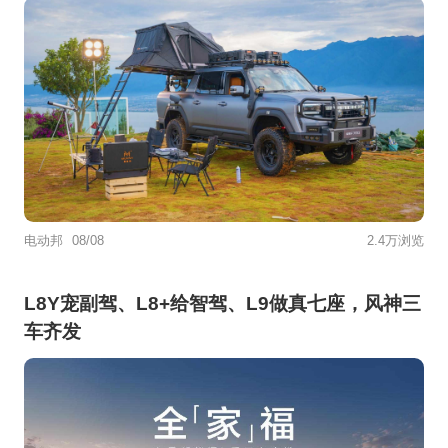
电动邦
08/08
2.4万浏览
L8Y宠副驾、L8+给智驾、L9做真七座，风神三
车齐发