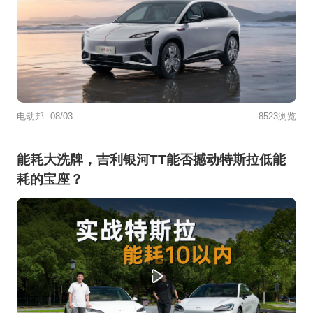
电动邦
08/03
8523浏览
能耗大洗牌，吉利银河TT能否撼动特斯拉低能
耗的宝座？