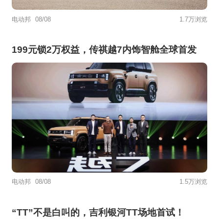
电动邦
08/08
1.7万浏览
199元锁2万权益，传祺越7内饰智舱全球首发
电动邦
08/08
1.5万浏览
“TT”不是白叫的，吉利银河TT场地首试！