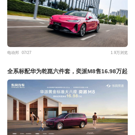
电动邦
07/27
1.9万浏览
全系标配华为乾崑六件套，奕派M8售16.98万起