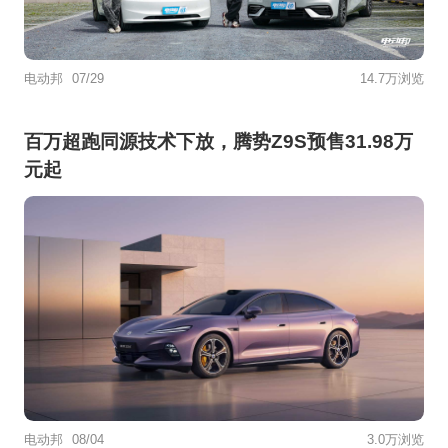
电动邦
07/29
14.7万浏览
百万超跑同源技术下放，腾势Z9S预售31.98万
元起
电动邦
08/04
3.0万浏览