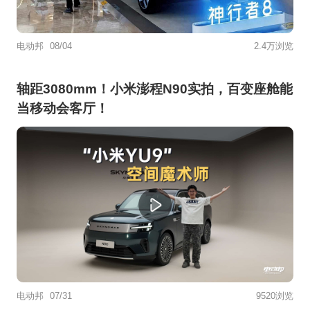
电动邦
08/04
2.4万浏览
轴距3080mm！小米澎程N90实拍，百变座舱能
当移动会客厅！
电动邦
07/31
9520浏览