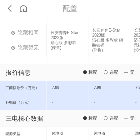
配置
长安奔奔E-Star
长安
隐藏相同
长安奔奔E-Star
2023版
20
2023版
清心版 多彩款 磷
清
动心版 多彩款
酸铁锂
元
隐藏暂无
(停售)
(停售)
(停
报价信息
标配
选配
无
7.89
7.99
7.
厂商指导价（万元）
-
-
-
补贴价（万元）
三电核心数据
标配
选配
无
纯电动
纯电动
纯
能源类型