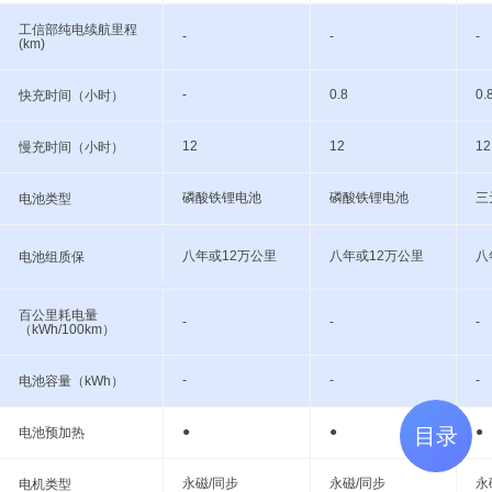
工信部纯电续航里程
-
-
-
(km)
-
0.8
0.
快充时间（小时）
12
12
12
慢充时间（小时）
磷酸铁锂电池
磷酸铁锂电池
三
电池类型
八年或12万公里
八年或12万公里
八
电池组质保
百公里耗电量
-
-
-
（kWh/100km）
-
-
-
电池容量（kWh）
目录
●
●
●
电池预加热
永磁/同步
永磁/同步
永
电机类型