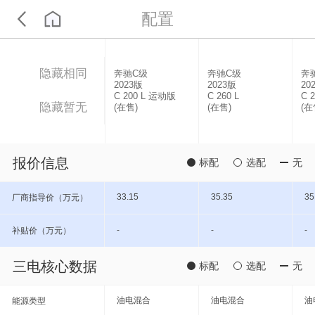
配置
隐藏相同
奔驰C级
奔驰C级
奔
2023版
2023版
20
C 200 L 运动版
C 260 L
C 
隐藏暂无
(在售)
(在售)
(在
报价信息
标配
选配
无
33.15
35.35
35
厂商指导价（万元）
-
-
-
补贴价（万元）
三电核心数据
标配
选配
无
油电混合
油电混合
油
能源类型