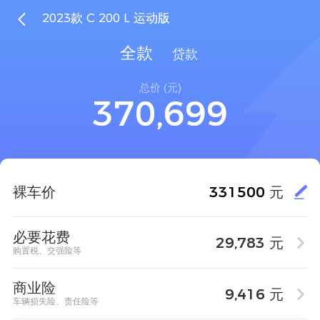

2023款 C 200 L 运动版
1
5
4
7
7
全款
贷款
2
6
5
8
8
总价 (元)
3
7
0
6
9
9
,
元
裸车价
必要花费
29,783
元

购置税、交强险等
商业险
9,416
元

车辆损失险、责任险等