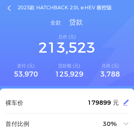

2023款 HATCHBACK 2.0L e:HEV 极控版
0
1
3
0
1
贷款
全款
1
0
2
4
1
2
总价 (元)
2
1
3
5
2
3
,
首付 (元)
贷款额 (元)
月供 (元)
53,970
125,929
3,788
元
裸车价
首付比例