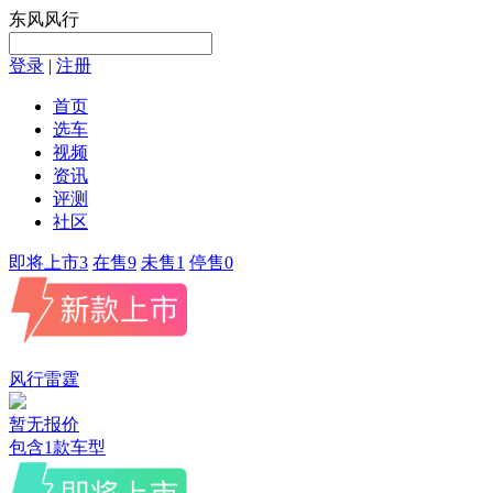
东风风行
登录
|
注册
首页
选车
视频
资讯
评测
社区
即将上市
3
在售
9
未售
1
停售
0
风行雷霆
暂无报价
包含
1
款车型