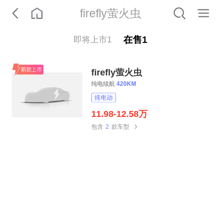
firefly萤火虫
在售
1
即将上市
1
firefly萤火虫
纯电续航
420KM
11.98-12.58万
包含
2
款车型