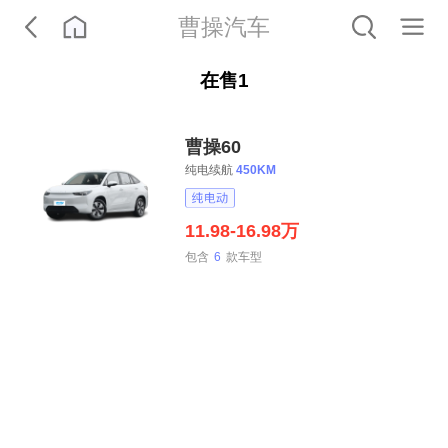
曹操汽车
在售
1
曹操60
纯电续航
450KM
11.98-16.98万
包含
6
款车型